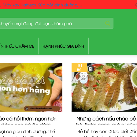
m
,
Máy xay Hattiecs
,
Sữa bột dinh dưỡng,...
G
ẾN THỨC CHĂM MẸ
HẠNH PHÚC GIA ĐÌNH
10
Th1
o cá hồi thơm ngon hơn
Những cách nấu cháo bề
, dành cho bé ăn dặm
bé, thơm ngon, mà ai cũn
làm được
oại cá giàu dinh dưỡng, thế
Bề bề hay còn được biết đến