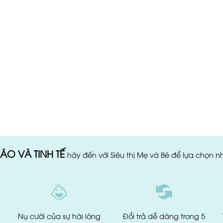
ÁO VÀ TINH TẾ
hãy đến với Siêu thị Mẹ và Bé để lựa chọn 
Nụ cười của
sự hài lòng
Đổi trả dễ dàng
trong 5