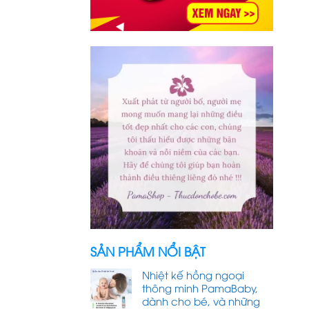
SẢN PHẨM NỔI BẬT
Nhiệt kế hồng ngoại
thông minh PamaBaby,
dành cho bé, và những