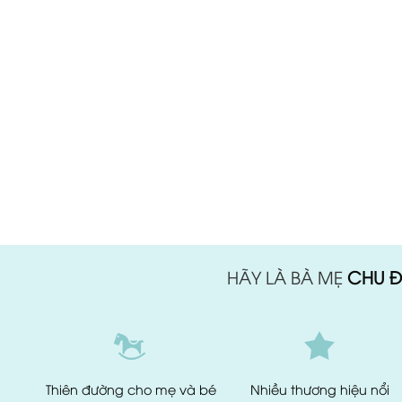
HÃY LÀ BÀ MẸ
CHU Đ
Thiên đường
cho mẹ và bé
Nhiều thương hiệu
nổi