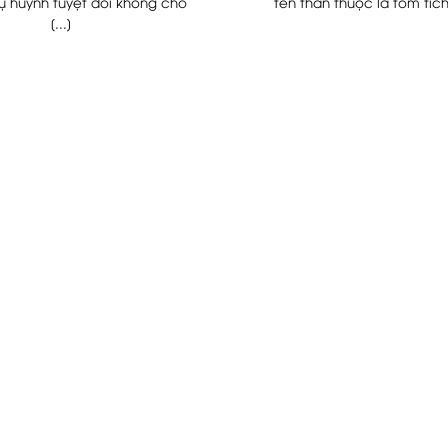
ụ huynh tuyệt đối không cho
tên thân thuộc là tôm tích, 
[...]