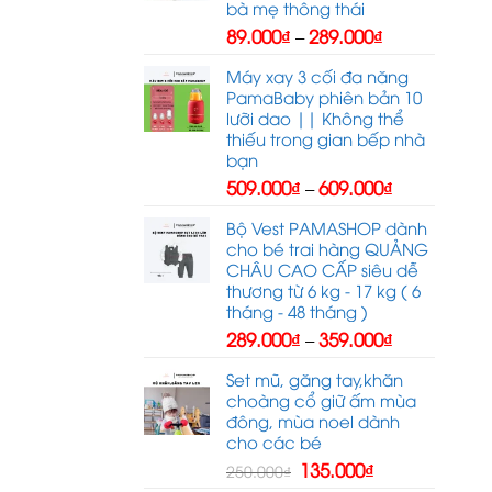
bà mẹ thông thái
Khoảng
89.000
₫
289.000
₫
–
giá:
từ
Máy xay 3 cối đa năng
89.000₫
PamaBaby phiên bản 10
đến
lưỡi dao || Không thể
289.000₫
thiếu trong gian bếp nhà
bạn
Khoảng
509.000
₫
609.000
₫
–
giá:
từ
Bộ Vest PAMASHOP dành
509.000₫
cho bé trai hàng QUẢNG
đến
CHÂU CAO CẤP siêu dễ
609.000₫
thương từ 6 kg - 17 kg ( 6
tháng - 48 tháng )
Khoảng
289.000
₫
359.000
₫
–
giá:
từ
Set mũ, găng tay,khăn
289.000₫
choàng cổ giữ ấm mùa
đến
đông, mùa noel dành
359.000₫
cho các bé
Giá
Giá
135.000
₫
250.000
₫
gốc
hiện