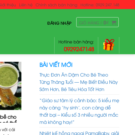
iới thiệu
Liên hệ
Chính sách bán hàng
Hotline: 0929.247.148
0
₫
ĐĂNG NHẬP
GIỎ HÀNG /
Hotline bán hàng:
0929247148
BÀI VIẾT MỚI
Thực Đơn Ăn Dặm Cho Bé Theo
Từng Tháng Tuổi — Mẹ Biết Điều Này
Sớm Hơn, Bé Tiêu Hóa Tốt Hơn
“Giáo sư tâm lý cảnh báo: 5 kiểu mẹ
này càng ‘hy sinh’, con càng dễ
thất bại – Kiểu số 3 nhiều người mắc
 bề cho
mà không hay!”
g có thể
 với cái
Nhiệt kế hồng ngoại PamaBaby, giải