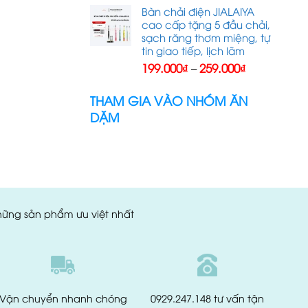
là:
tại
Bàn chải điện JIALAIYA
250.000₫.
là:
cao cấp tặng 5 đầu chải,
135.000₫.
sạch răng thơm miệng, tự
tin giao tiếp, lịch lãm
Khoảng
199.000
₫
259.000
₫
–
giá:
từ
THAM GIA VÀO NHÓM ĂN
199.000₫
DẶM
đến
259.000₫
những sản phẩm ưu việt nhất
Vận chuyển
nhanh chóng
0929.247.148
tư vấn tận