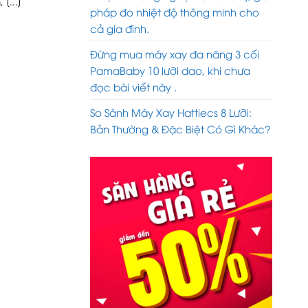
[...]
pháp đo nhiệt độ thông minh cho
cả gia đình.
Đừng mua máy xay đa năng 3 cối
PamaBaby 10 lưỡi dao, khi chưa
đọc bài viết này .
So Sánh Máy Xay Hattiecs 8 Lưỡi:
Bản Thường & Đặc Biệt Có Gì Khác?