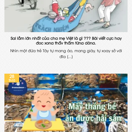
Sai lầm lớn nhất của cha mẹ Việt là gì ??? Bài viết cực hay
đọc xong thấy thấm từng dòng.
Nhìn một đứa trẻ Tây tự mang áo, mang giày, tự xoay sở với
đĩa [...]
28
Th10