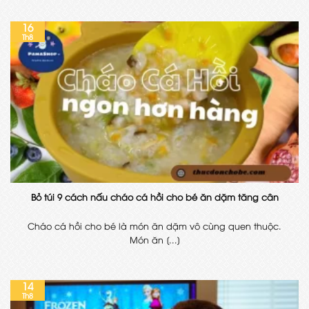
16
Th8
Bỏ túi 9 cách nấu cháo cá hồi cho bé ăn dặm tăng cân
Cháo cá hồi cho bé là món ăn dặm vô cùng quen thuộc.
Món ăn [...]
14
Th8