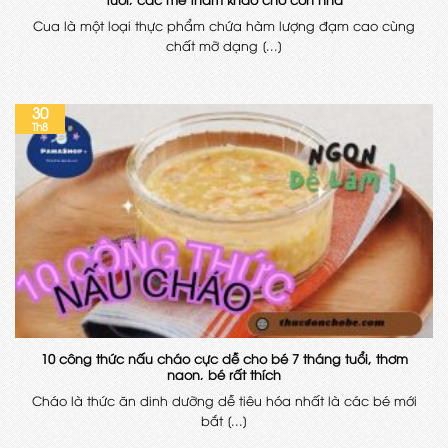
Cua là một loại thực phẩm chứa hàm lượng đạm cao cùng
chất mỡ dạng [...]
30
Th8
10 công thức nấu cháo cực dễ cho bé 7 tháng tuổi, thơm
ngon, bé rất thích
Cháo là thức ăn dinh dưỡng dễ tiêu hóa nhất là các bé mới
bắt [...]