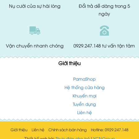
Nụ cười của
sự hài lòng
Đổi trả dễ dàng
trong 5
ngày
Vận chuyển
nhanh chóng
0929.247.148
tư vấn tận tâm
Giới thiệu
PamaShop
Hệ thống cửa hàng
Khuyến mại
Tuyển dụng
Liên hệ
Giới thiệu
Liên hệ
Chính sách bán hàng
Hotline: 0929.247.148
Thực đơn cho bé
YCNGroup
Thiết kế web bởi
|