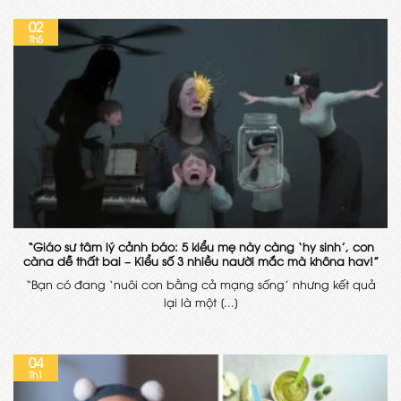
02
Th5
“Giáo sư tâm lý cảnh báo: 5 kiểu mẹ này càng ‘hy sinh’, con
càng dễ thất bại – Kiểu số 3 nhiều người mắc mà không hay!”
“Bạn có đang ‘nuôi con bằng cả mạng sống’ nhưng kết quả
lại là một [...]
04
Th1