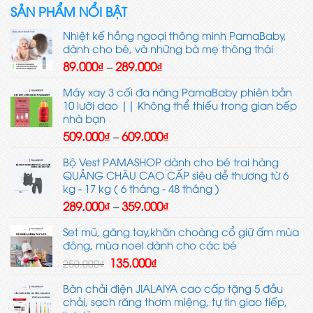
SẢN PHẨM NỔI BẬT
Nhiệt kế hồng ngoại thông minh PamaBaby,
dành cho bé, và những bà mẹ thông thái
Khoảng
89.000
₫
289.000
₫
–
giá:
từ
Máy xay 3 cối đa năng PamaBaby phiên bản
89.000₫
10 lưỡi dao || Không thể thiếu trong gian bếp
đến
nhà bạn
289.000₫
Khoảng
509.000
₫
609.000
₫
–
giá:
từ
Bộ Vest PAMASHOP dành cho bé trai hàng
509.000₫
QUẢNG CHÂU CAO CẤP siêu dễ thương từ 6
đến
kg - 17 kg ( 6 tháng - 48 tháng )
609.000₫
Khoảng
289.000
₫
359.000
₫
–
giá:
từ
Set mũ, găng tay,khăn choàng cổ giữ ấm mùa
289.000₫
đông, mùa noel dành cho các bé
đến
Giá
Giá
135.000
₫
250.000
₫
359.000₫
gốc
hiện
là:
tại
Bàn chải điện JIALAIYA cao cấp tặng 5 đầu
250.000₫.
là:
chải, sạch răng thơm miệng, tự tin giao tiếp,