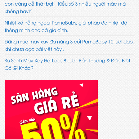
con càng dễ thất bại – Kiểu số 3 nhiều người mắc mà
không hay!”
Nhiệt kế hồng ngoại PamaBaby, giải pháp đo nhiệt độ
thông minh cho cả gia đình.
Đừng mua máy xay đa năng 3 cối PamaBaby 10 lưỡi dao,
khi chưa đọc bài viết này .
So Sánh Máy Xay Hattiecs 8 Lưỡi: Bản Thường & Đặc Biệt
Có Gì Khác?