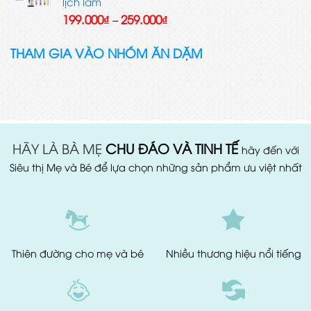
135.000₫.
lịch lãm
Khoảng
199.000
₫
259.000
₫
–
giá:
từ
THAM GIA VÀO NHÓM ĂN DẶM
199.000₫
đến
259.000₫
HÃY LÀ BÀ MẸ
CHU ĐÁO VÀ TINH TẾ
hãy đến với
Siêu thị Mẹ và Bé để lựa chọn những sản phẩm ưu việt nhất
Thiên đường
cho mẹ và bé
Nhiều thương hiệu
nổi tiếng