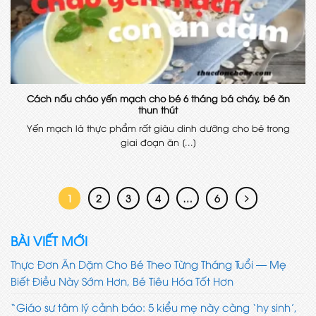
Cách nấu cháo yến mạch cho bé 6 tháng bá cháy, bé ăn
thun thút
Yến mạch là thực phẩm rất giàu dinh dưỡng cho bé trong
giai đoạn ăn [...]
1
2
3
4
…
6
BÀI VIẾT MỚI
Thực Đơn Ăn Dặm Cho Bé Theo Từng Tháng Tuổi — Mẹ
Biết Điều Này Sớm Hơn, Bé Tiêu Hóa Tốt Hơn
“Giáo sư tâm lý cảnh báo: 5 kiểu mẹ này càng ‘hy sinh’,