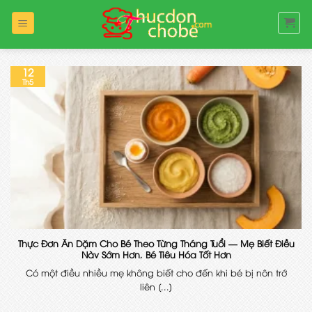
Bỏ
qua
nội
dung
12
Th5
Thực Đơn Ăn Dặm Cho Bé Theo Từng Tháng Tuổi — Mẹ Biết Điều
Này Sớm Hơn, Bé Tiêu Hóa Tốt Hơn
Có một điều nhiều mẹ không biết cho đến khi bé bị nôn trớ
liên [...]