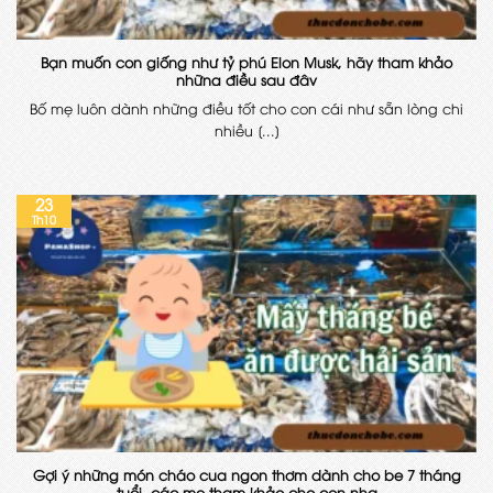
Bạn muốn con giống như tỷ phú Elon Musk, hãy tham khảo
những điều sau đây
Bố mẹ luôn dành những điều tốt cho con cái như sẵn lòng chi
nhiều [...]
23
Th10
Gợi ý những món cháo cua ngon thơm dành cho be 7 tháng
tuổi, các mẹ tham khảo cho con nha