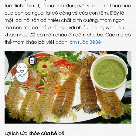
tôm tích, tôm tít, là một loại động vật vừa có nét hao hao
của con bọ ngựa, lại có dáng vẻ của con tôm. Đây là
một loại hải sản có nhiều chất dinh dưỡng, thơm ngon
mà các mẹ có thể phối hợp với nhiều loại nguyên liệu
khác nhau để có món cháo ăn dặm cho bé. Các mẹ có
thể tham khảo bài viết
cách làm ruốc BêBê
Lợi ích sức khỏe của bề bề