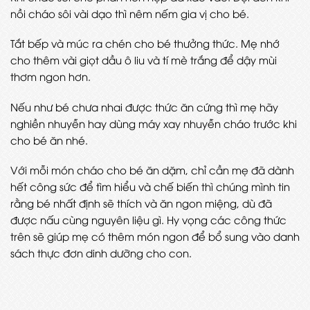
nồi cháo sôi vài dạo thì nêm nếm gia vị cho bé.
Tắt bếp và múc ra chén cho bé thưởng thức. Mẹ nhớ
cho thêm vài giọt dầu ô liu và tí mè trắng để dậy mùi
thơm ngon hơn.
Nếu như bé chưa nhai được thức ăn cứng thì mẹ hãy
nghiền nhuyễn hay dùng máy xay nhuyễn cháo trước khi
cho bé ăn nhé.
Với mỗi món cháo cho bé ăn dặm, chỉ cần mẹ đã dành
hết công sức để tìm hiểu và chế biến thì chúng mình tin
rằng bé nhất định sẽ thích và ăn ngon miệng, dù đã
được nấu cùng nguyên liệu gì. Hy vọng các công thức
trên sẽ giúp mẹ có thêm món ngon để bổ sung vào danh
sách thực đơn dinh dưỡng cho con.