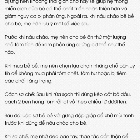
dị ứng nên khoảng thời gian chờ này sẽ giúp hệ thống
miễn dịch của bé có thể phát triển hoàn thiện hơn và
giảm nguy cơ bị phản ứng. Ngoài ra, khi nấu cháo bề bề
cho bé, mẹ nên lưu ý một số việc sau:
Trước khi nấu cháo, mẹ nên cho bé ăn thử một lượng
nhỏ tôm tích để xem phản ứng dị ứng cơ thể như thế
nào.
Khi mua bề bề, mẹ nên chọn lựa chọn những chỗ bán uy
tín để không mua phải tôm chết, tôm hư hoặc bị tiêm
các chất tăng trọng.
Cách sơ chế: Sau khi rửa sạch thì dùng kéo cắt bỏ đầu,
cách 2 bên hông tôm rồi lọt vỏ theo chiều từ dưới lên.
Sau đó luộc sơ bề bề với gừng đập giập để khử mùi tanh
trước khi dùng để nấu cháo cho bé.
Khi sơ chế, mẹ nhớ đeo bao tay, thao tác cẩn thận để