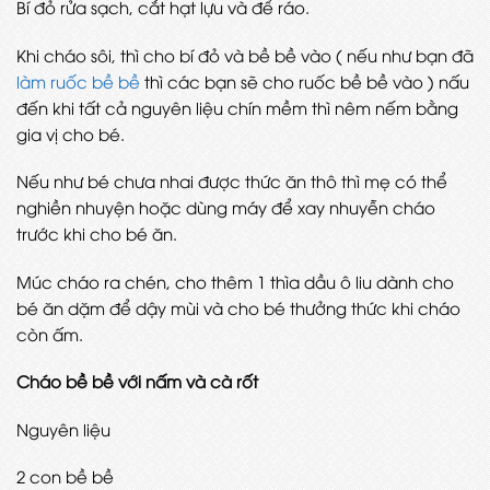
Bí đỏ rửa sạch, cắt hạt lựu và để ráo.
Khi cháo sôi, thì cho bí đỏ và bề bề vào ( nếu như bạn đã
làm ruốc bề bề
thì các bạn sẽ cho ruốc bề bề vào ) nấu
đến khi tất cả nguyên liệu chín mềm thì nêm nếm bằng
gia vị cho bé.
Nếu như bé chưa nhai được thức ăn thô thì mẹ có thể
nghiền nhuyện hoặc dùng máy để xay nhuyễn cháo
trước khi cho bé ăn.
Múc cháo ra chén, cho thêm 1 thìa dầu ô liu dành cho
bé ăn dặm để dậy mùi và cho bé thưởng thức khi cháo
còn ấm.
Cháo bề bề với nấm và cà rốt
Nguyên liệu
2 con bề bề