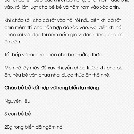
vào, rồi lần lượt cho bề bề và nấm rơm vào xào chín.
Khi cháo sôi, cho cà rốt vào nồi rồi nấu đến khi cà rốt
chín mềm thì cho hỗn hợp đã xào vào. Đợi đến khi nồi
cháo sôi vài dạo thì nêm nếm gia vị dành riêng cho bé
ăn dặm.
Tắt bếp và múc ra chén cho bé thưởng thức.
Mẹ nhớ lấy máy để xay nhuyễn cháo trước khi cho bé
ăn, nếu bé vẫn chưa nhai được thức ăn thô nhé.
Cháo bề bề kết hợp với rong biển lạ miệng
Nguyên liệu
3 con bề bề
20g rong biển đã ngâm nở