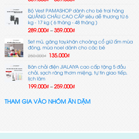
giá:
từ
Bộ Vest PAMASHOP dành cho bé trai hàng
509.000₫
QUẢNG CHÂU CAO CẤP siêu dễ thương từ 6
đến
kg - 17 kg ( 6 tháng - 48 tháng )
609.000₫
Khoảng
289.000
₫
359.000
₫
–
giá:
từ
Set mũ, găng tay,khăn choàng cổ giữ ấm mùa
289.000₫
đông, mùa noel dành cho các bé
đến
Giá
Giá
135.000
₫
250.000
₫
359.000₫
gốc
hiện
là:
tại
Bàn chải điện JIALAIYA cao cấp tặng 5 đầu
250.000₫.
là:
chải, sạch răng thơm miệng, tự tin giao tiếp,
135.000₫.
lịch lãm
Khoảng
199.000
₫
259.000
₫
–
giá:
từ
THAM GIA VÀO NHÓM ĂN DẶM
199.000₫
đến
259.000₫