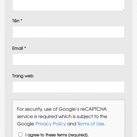
Tên
*
Email
*
Trang web
For security, use of Google's reCAPTCHA
service is required which is subject to the
Google
Privacy Policy
and
Terms of Use
.
I agree to these terms (required).