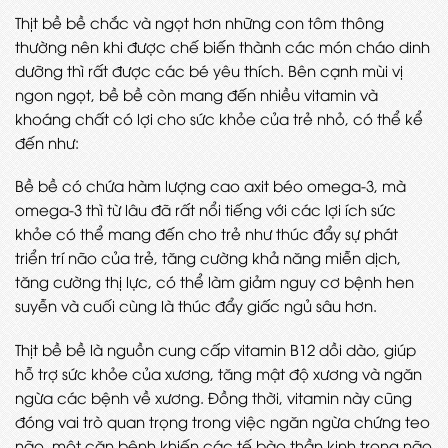
Thịt bề bề chắc và ngọt hơn những con tôm thông
thường nên khi được chế biến thành các món cháo dinh
dưỡng thì rất được các bé yêu thích. Bên cạnh mùi vị
ngon ngọt, bề bề còn mang đến nhiều vitamin và
khoáng chất có lợi cho sức khỏe của trẻ nhỏ, có thể kể
đến như:
Bề bề có chứa hàm lượng cao axit béo omega-3, mà
omega-3 thì từ lâu đã rất nổi tiếng với các lợi ích sức
khỏe có thể mang đến cho trẻ như thúc đẩy sự phát
triển trí não của trẻ, tăng cường khả năng miễn dịch,
tăng cường thị lực, có thể làm giảm nguy cơ bệnh hen
suyễn và cuối cùng là thúc đẩy giấc ngủ sâu hơn.
Thịt bề bề là nguồn cung cấp vitamin B12 dồi dào, giúp
hỗ trợ sức khỏe của xương, tăng mật độ xương và ngăn
ngừa các bệnh về xương. Đồng thời, vitamin này cũng
đóng vai trò quan trọng trong việc ngăn ngừa chứng teo
não, một căn bệnh khiến các tế bào thần kinh trong não