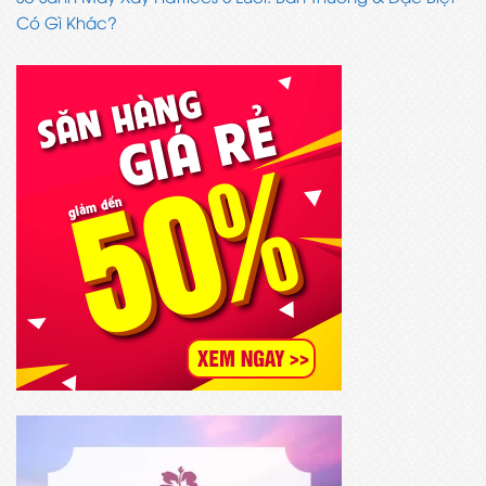
Có Gì Khác?