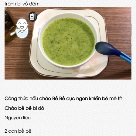
tránh bị vỏ đâm.
Công thức nấu cháo Bề Bề cực ngon khiến bé mê tít
Cháo bề bề bí đỏ
Nguyên liệu
2 con bề bề