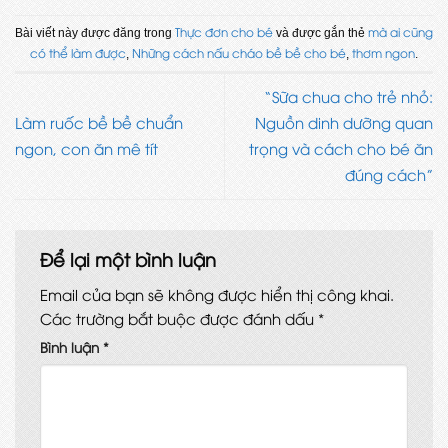
Thực đơn cho bé
mà ai cũng
Bài viết này được đăng trong
và được gắn thẻ
có thể làm được
Những cách nấu cháo bề bề cho bé
thơm ngon
,
,
.
“Sữa chua cho trẻ nhỏ:
Làm ruốc bề bề chuẩn
Nguồn dinh dưỡng quan
ngon, con ăn mê tít
trọng và cách cho bé ăn
đúng cách”
Để lại một bình luận
Email của bạn sẽ không được hiển thị công khai.
Các trường bắt buộc được đánh dấu
*
Bình luận
*