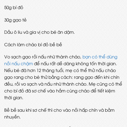
50g bí đỏ
30g gạo tẻ
Dầu ô liu và gia vị cho bé ăn dặm.
Cách làm cháo bí đỏ bề bề
Vo sạch gạo rồi nấu nhừ thành cháo,
bạn có thể dùng
nồi nấu chậm
để nấu rất dễ dàng không tốn thời gian.
Nếu bé đã hơn 12 tháng tuổi, mẹ có thể thử nấu cháo
gạo rang cho bé thử bằng cách: rang gạo đến khi chín
đều, rồi vo sạch và nấu nhừ thành cháo. Mẹ cũng có thể
cho bí đỏ đã sơ chế vào hầm cùng cháo để tiết kiệm
thời gian.
Bề bề sau khi sơ chế thì cho vào nồi hấp chín và bằm
nhuyễn.