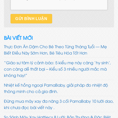
BÀI VIẾT MỚI
Thực Đơn Ăn Dặm Cho Bé Theo Từng Tháng Tuổi — Mẹ
Biết Điều Này Sớm Hơn, Bé Tiêu Hóa Tốt Hơn
“Giáo sư tâm lý cảnh báo: 5 kiểu mẹ này càng ‘hy sinh’,
con càng dễ thất bại – Kiểu số 3 nhiều người mắc mà
không hay!”
Nhiệt kế hồng ngoại PamaBaby, giải pháp đo nhiệt độ
thông minh cho cả gia đình.
Đừng mua máy xay đa năng 3 cối PamaBaby 10 lưỡi dao,
khi chưa đọc bài viết này .
So Sánh Máy Xay Hattiecs 8 Lưỡi: Bản Thường & Đặc Biệt