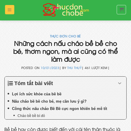
Bỏ
qua
nội
dung
THỰC ĐƠN CHO BÉ
Những cách nấu cháo bề bề cho
bé, thơm ngon, mà ai cũng có thể
làm được
POSTED ON
10/01/2023
|
BY
THU THUỶ
|
461 LƯỢT XEM|
Tóm tắt bài viết
Lợi ích sức khỏe của bề bề
Nấu cháo bề bề cho bé, mẹ cần lưu ý gì?
Công thức nấu cháo Bề Bề cực ngon khiến bé mê tít
Cháo bề bề bí đỏ
Bề bề hay còn được biết đến với cái tên thân thuộc là