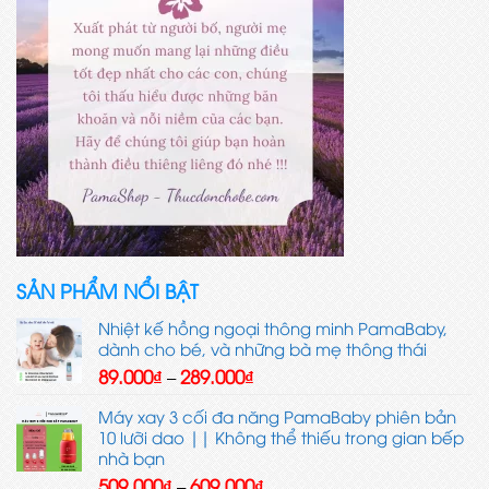
SẢN PHẨM NỔI BẬT
Nhiệt kế hồng ngoại thông minh PamaBaby,
dành cho bé, và những bà mẹ thông thái
Khoảng
89.000
₫
289.000
₫
–
giá:
từ
Máy xay 3 cối đa năng PamaBaby phiên bản
89.000₫
10 lưỡi dao || Không thể thiếu trong gian bếp
đến
nhà bạn
289.000₫
Khoảng
509.000
₫
609.000
₫
–