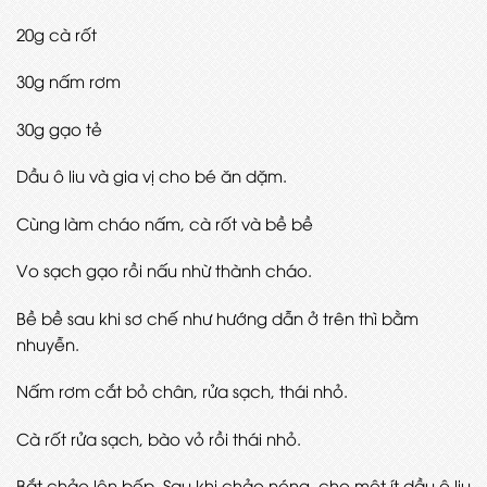
20g cà rốt
30g nấm rơm
30g gạo tẻ
Dầu ô liu và gia vị cho bé ăn dặm.
Cùng làm cháo nấm, cà rốt và bề bề
Vo sạch gạo rồi nấu nhừ thành cháo.
Bề bề sau khi sơ chế như hướng dẫn ở trên thì bằm
nhuyễn.
Nấm rơm cắt bỏ chân, rửa sạch, thái nhỏ.
Cà rốt rửa sạch, bào vỏ rồi thái nhỏ.
Bắt chảo lên bếp. Sau khi chảo nóng, cho một ít dầu ô liu