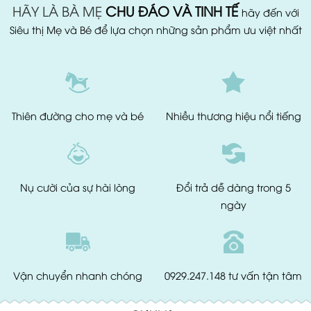
HÃY LÀ BÀ MẸ
CHU ĐÁO VÀ TINH TẾ
hãy đến với
Siêu thị Mẹ và Bé để lựa chọn những sản phẩm ưu việt nhất
Thiên đường
cho mẹ và bé
Nhiều thương hiệu
nổi tiếng
Nụ cười của
sự hài lòng
Đổi trả dễ dàng
trong 5
ngày
Vận chuyển
nhanh chóng
0929.247.148
tư vấn tận tâm