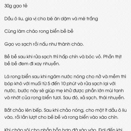
30g gạo tẻ
Dầu ô liu, gia vị cho bé ăn dặm và mè trắng
Cùng làm cháo rong biển bề bề
Gạo vo sạch rồi nấu như thành cháo.
Bề bề sau khi rửa sạch thì hấp chín và bóc vỏ. Phần thịt
bề bề đem đi xay nhuyễn.
Lá rong biển sau khi ngâm nước nóng cho nở và mềm thì
bóp khô với muối từ 5 đến 10 phút và rửa sạch lại với
nước, bước này sẽ giúp mẹ khử được phần lớn mùi tanh
và nhớt của rong biển tươi. Sau đó, xả sạch, thái nhuyễn.
Bắt chảo lên bếp. Sau khi chảo nóng, cho một ít dầu ô liu
vào, rồi lần lượt cho bề bề và rong biển vào xào chín.
Khi cháo sôi cho phần hỗn hợp đã xào vào. Đợi đến khi