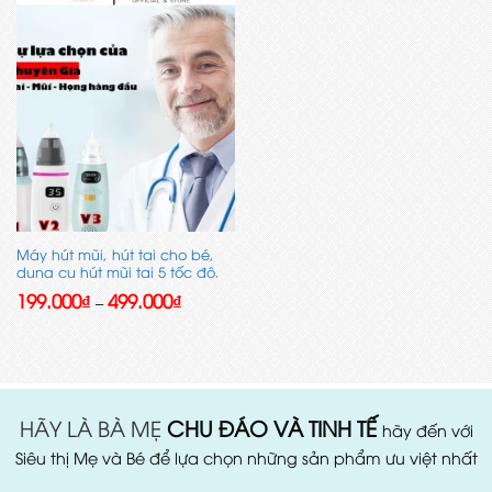
Máy hút mũi, hút tai cho bé,
dụng cụ hút mũi tai 5 tốc độ,
đầu hút mềm mại an toàn cho
Khoảng
199.000
₫
499.000
₫
–
trẻ
giá:
từ
199.000₫
đến
499.000₫
HÃY LÀ BÀ MẸ
CHU ĐÁO VÀ TINH TẾ
hãy đến với
Siêu thị Mẹ và Bé để lựa chọn những sản phẩm ưu việt nhất