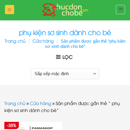
Bỏ
qua
nội
dung
phụ kiện sơ sinh dành cho bé
Trang chủ
/
Cửa hàng
/
Sản phẩm được gắn thẻ “phụ kiện
sơ sinh dành cho bé”
LỌC
Trang chủ
»
Cửa hàng
»
Sản phẩm được gắn thẻ “ phụ
kiện sơ sinh dành cho bé”
-38%