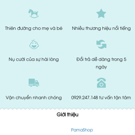
Thiên đường
cho mẹ và bé
Nhiều thương hiệu
nổi tiếng
Nụ cười của
sự hài lòng
Đổi trả dễ dàng
trong 5
ngày
Vận chuyển
nhanh chóng
0929.247.148
tư vấn tận tâm
Giới thiệu
PamaShop