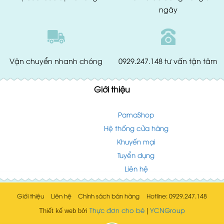
ngày
Vận chuyển
nhanh chóng
0929.247.148
tư vấn tận tâm
Giới thiệu
PamaShop
Hệ thống cửa hàng
Khuyến mại
Tuyển dụng
Liên hệ
Giới thiệu
Liên hệ
Chính sách bán hàng
Hotline: 0929.247.148
Thực đơn cho bé
YCNGroup
Thiết kế web bởi
|