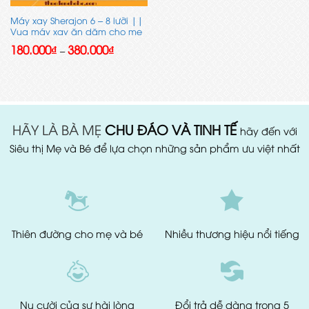
Máy xay Sherajon 6 – 8 lưỡi ||
Vua máy xay ăn dặm cho mẹ
và bé
Khoảng
180.000
₫
380.000
₫
–
giá:
từ
180.000₫
đến
380.000₫
HÃY LÀ BÀ MẸ
CHU ĐÁO VÀ TINH TẾ
hãy đến với
Siêu thị Mẹ và Bé để lựa chọn những sản phẩm ưu việt nhất
Thiên đường
cho mẹ và bé
Nhiều thương hiệu
nổi tiếng
Nụ cười của
sự hài lòng
Đổi trả dễ dàng
trong 5