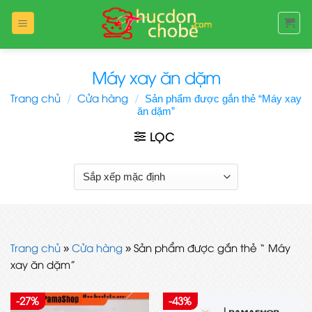
Bỏ
qua
nội
dung
Máy xay ăn dặm
Trang chủ
/
Cửa hàng
/
Sản phẩm được gắn thẻ “Máy xay
ăn dặm”
LỌC
Trang chủ
»
Cửa hàng
»
Sản phẩm được gắn thẻ “ Máy
xay ăn dặm”
-27%
-43%