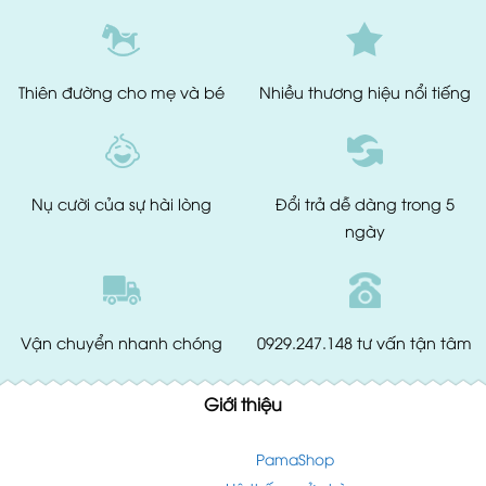
Thiên đường
cho mẹ và bé
Nhiều thương hiệu
nổi tiếng
Nụ cười của
sự hài lòng
Đổi trả dễ dàng
trong 5
ngày
Vận chuyển
nhanh chóng
0929.247.148
tư vấn tận tâm
Giới thiệu
PamaShop