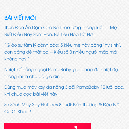
BÀI VIẾT MỚI
Thực Đơn Ăn Dặm Cho Bé Theo Từng Tháng Tuổi — Mẹ
Biết Điều Này Sớm Hơn, Bé Tiêu Hóa Tốt Hơn
“Giáo sư tâm lý cảnh báo: 5 kiểu mẹ này càng ‘hy sinh’,
con càng dễ thất bại – Kiểu số 3 nhiều người mắc mà
không hay!”
Nhiệt kế hồng ngoại PamaBaby, giải pháp đo nhiệt độ
thông minh cho cả gia đình.
Đừng mua máy xay đa năng 3 cối PamaBaby 10 lưỡi dao,
khi chưa đọc bài viết này .
So Sánh Máy Xay Hattiecs 8 Lưỡi: Bản Thường & Đặc Biệt
Có Gì Khác?