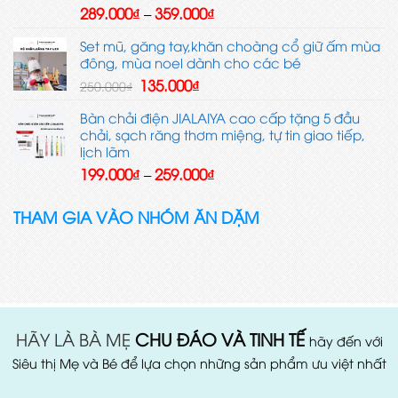
609.000₫
Khoảng
289.000
₫
359.000
₫
–
giá:
từ
Set mũ, găng tay,khăn choàng cổ giữ ấm mùa
289.000₫
đông, mùa noel dành cho các bé
đến
Giá
Giá
135.000
₫
250.000
₫
359.000₫
gốc
hiện
là:
tại
Bàn chải điện JIALAIYA cao cấp tặng 5 đầu
250.000₫.
là:
chải, sạch răng thơm miệng, tự tin giao tiếp,
135.000₫.
lịch lãm
Khoảng
199.000
₫
259.000
₫
–
giá:
từ
THAM GIA VÀO NHÓM ĂN DẶM
199.000₫
đến
259.000₫
HÃY LÀ BÀ MẸ
CHU ĐÁO VÀ TINH TẾ
hãy đến với
Siêu thị Mẹ và Bé để lựa chọn những sản phẩm ưu việt nhất