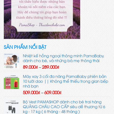
SẢN PHẨM NỔI BẬT
Nhiệt kế hồng ngoại thông minh PamaBaby,
dành cho bé, và những bà mẹ thông thái
Khoảng
89.000
₫
289.000
₫
–
giá:
từ
Máy xay 3 cối đa năng PamaBaby phiên bản
89.000₫
10 lưỡi dao || Không thể thiếu trong gian bếp
đến
nhà bạn
289.000₫
Khoảng
509.000
₫
609.000
₫
–
giá:
từ
Bộ Vest PAMASHOP dành cho bé trai hàng
509.000₫
QUẢNG CHÂU CAO CẤP siêu dễ thương từ 6
đến
kg - 17 kg ( 6 tháng - 48 tháng )