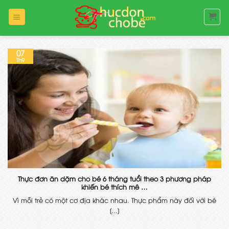
Bỏ
qua
nội
dung
07
Th9
Thực đơn ăn dặm cho bé 6 tháng tuổi theo 3 phương pháp
khiến bé thích mê …
Vì mỗi trẻ có một cơ địa khác nhau. Thực phẩm này đối với bé
[...]