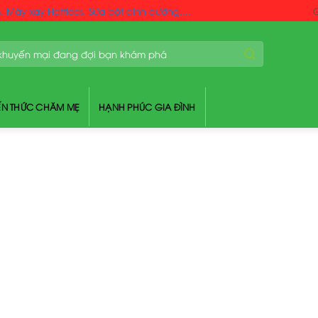
m
,
Máy xay Hattiecs
,
Sữa bột dinh dưỡng,...
G
ẾN THỨC CHĂM MẸ
HẠNH PHÚC GIA ĐÌNH