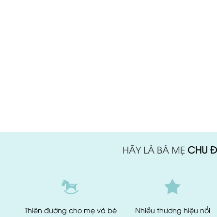
HÃY LÀ BÀ MẸ
CHU Đ
Thiên đường
cho mẹ và bé
Nhiều thương hiệu
nổi