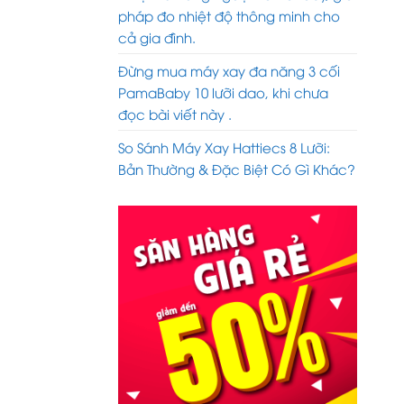
pháp đo nhiệt độ thông minh cho
cả gia đình.
Đừng mua máy xay đa năng 3 cối
PamaBaby 10 lưỡi dao, khi chưa
đọc bài viết này .
So Sánh Máy Xay Hattiecs 8 Lưỡi:
Bản Thường & Đặc Biệt Có Gì Khác?