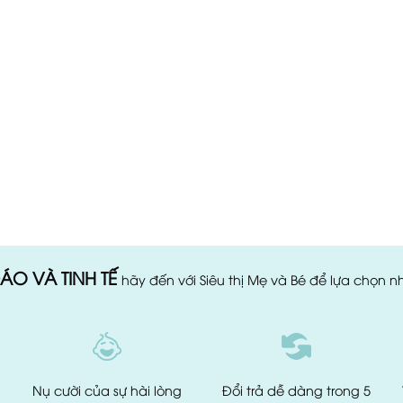
ÁO VÀ TINH TẾ
hãy đến với Siêu thị Mẹ và Bé để lựa chọn 
Nụ cười của
sự hài lòng
Đổi trả dễ dàng
trong 5