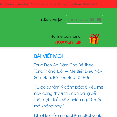
iới thiệu
Liên hệ
Chính sách bán hàng
Hotline: 0929.247.148
0
₫
ĐĂNG NHẬP
GIỎ HÀNG /
Hotline bán hàng:
0929247148
BÀI VIẾT MỚI
Thực Đơn Ăn Dặm Cho Bé Theo
Từng Tháng Tuổi — Mẹ Biết Điều Này
Sớm Hơn, Bé Tiêu Hóa Tốt Hơn
“Giáo sư tâm lý cảnh báo: 5 kiểu mẹ
này càng ‘hy sinh’, con càng dễ
thất bại – Kiểu số 3 nhiều người mắc
mà không hay!”
Nhiệt kế hồng ngoại PamaBaby, giải