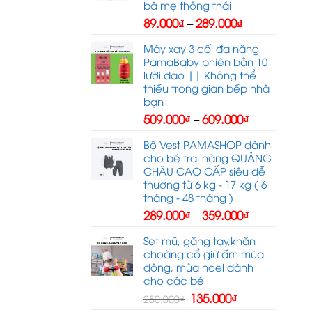
bà mẹ thông thái
Khoảng
89.000
₫
289.000
₫
–
giá:
từ
Máy xay 3 cối đa năng
89.000₫
PamaBaby phiên bản 10
đến
lưỡi dao || Không thể
289.000₫
thiếu trong gian bếp nhà
bạn
Khoảng
509.000
₫
609.000
₫
–
giá:
từ
Bộ Vest PAMASHOP dành
509.000₫
cho bé trai hàng QUẢNG
đến
CHÂU CAO CẤP siêu dễ
609.000₫
thương từ 6 kg - 17 kg ( 6
tháng - 48 tháng )
Khoảng
289.000
₫
359.000
₫
–
giá:
từ
Set mũ, găng tay,khăn
289.000₫
choàng cổ giữ ấm mùa
đến
đông, mùa noel dành
359.000₫
cho các bé
Giá
Giá
135.000
₫
250.000
₫
gốc
hiện