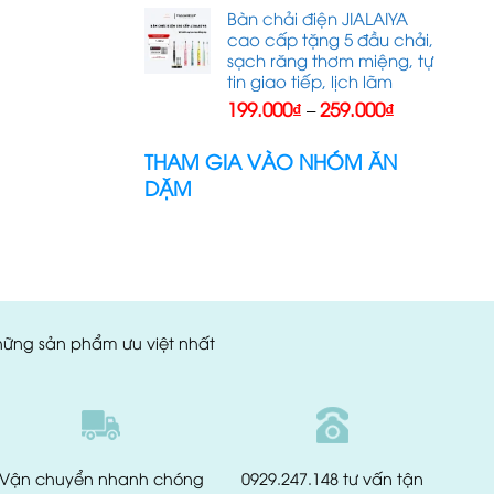
là:
tại
Bàn chải điện JIALAIYA
250.000₫.
là:
cao cấp tặng 5 đầu chải,
135.000₫.
sạch răng thơm miệng, tự
tin giao tiếp, lịch lãm
Khoảng
199.000
₫
259.000
₫
–
giá:
từ
THAM GIA VÀO NHÓM ĂN
199.000₫
DẶM
đến
259.000₫
những sản phẩm ưu việt nhất
Vận chuyển
nhanh chóng
0929.247.148
tư vấn tận