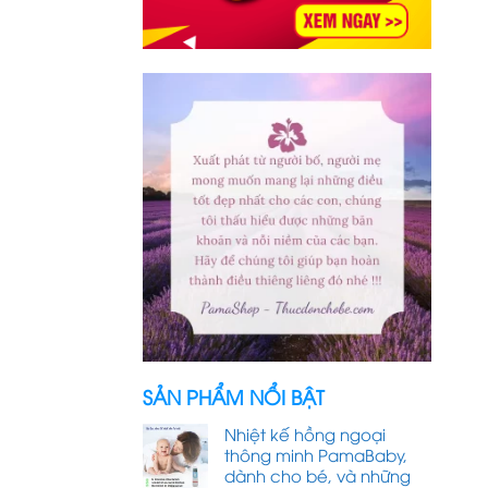
SẢN PHẨM NỔI BẬT
Nhiệt kế hồng ngoại
thông minh PamaBaby,
dành cho bé, và những