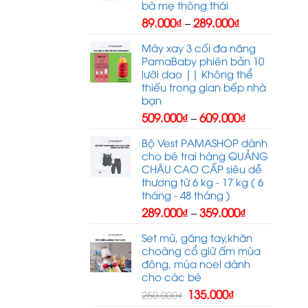
bà mẹ thông thái
Khoảng
89.000
₫
289.000
₫
–
giá:
từ
Máy xay 3 cối đa năng
89.000₫
PamaBaby phiên bản 10
đến
lưỡi dao || Không thể
289.000₫
thiếu trong gian bếp nhà
bạn
Khoảng
509.000
₫
609.000
₫
–
giá:
từ
Bộ Vest PAMASHOP dành
509.000₫
cho bé trai hàng QUẢNG
đến
CHÂU CAO CẤP siêu dễ
609.000₫
thương từ 6 kg - 17 kg ( 6
tháng - 48 tháng )
Khoảng
289.000
₫
359.000
₫
–
giá:
từ
Set mũ, găng tay,khăn
289.000₫
choàng cổ giữ ấm mùa
đến
đông, mùa noel dành
359.000₫
cho các bé
Giá
Giá
135.000
₫
250.000
₫
gốc
hiện