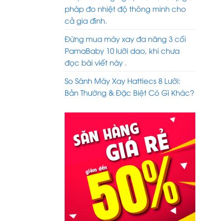
pháp đo nhiệt độ thông minh cho
cả gia đình.
Đừng mua máy xay đa năng 3 cối
PamaBaby 10 lưỡi dao, khi chưa
đọc bài viết này .
So Sánh Máy Xay Hattiecs 8 Lưỡi:
Bản Thường & Đặc Biệt Có Gì Khác?