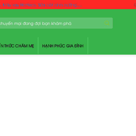
m
,
Máy xay Hattiecs
,
Sữa bột dinh dưỡng,...
G
ẾN THỨC CHĂM MẸ
HẠNH PHÚC GIA ĐÌNH