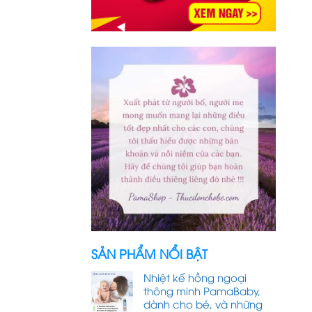
SẢN PHẨM NỔI BẬT
Nhiệt kế hồng ngoại
thông minh PamaBaby,
dành cho bé, và những