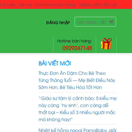
iới thiệu
Liên hệ
Chính sách bán hàng
Hotline: 0929.247.148
0
₫
ĐĂNG NHẬP
GIỎ HÀNG /
Hotline bán hàng:
0929247148
BÀI VIẾT MỚI
Thực Đơn Ăn Dặm Cho Bé Theo
Từng Tháng Tuổi — Mẹ Biết Điều Này
Sớm Hơn, Bé Tiêu Hóa Tốt Hơn
“Giáo sư tâm lý cảnh báo: 5 kiểu mẹ
này càng ‘hy sinh’, con càng dễ
thất bại – Kiểu số 3 nhiều người mắc
mà không hay!”
Nhiệt kế hồng ngoại PamaBaby, giải