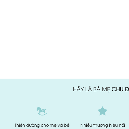
HÃY LÀ BÀ MẸ
CHU Đ
Thiên đường
cho mẹ và bé
Nhiều thương hiệu
nổi