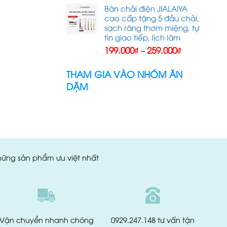
là:
tại
Bàn chải điện JIALAIYA
250.000₫.
là:
cao cấp tặng 5 đầu chải,
135.000₫.
sạch răng thơm miệng, tự
tin giao tiếp, lịch lãm
Khoảng
199.000
₫
259.000
₫
–
giá:
từ
THAM GIA VÀO NHÓM ĂN
199.000₫
DẶM
đến
259.000₫
những sản phẩm ưu việt nhất
Vận chuyển
nhanh chóng
0929.247.148
tư vấn tận