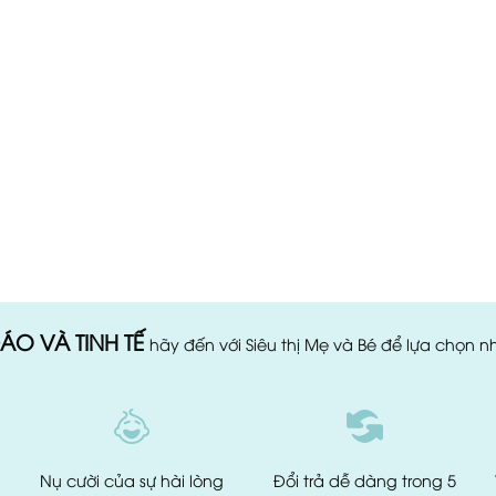
ÁO VÀ TINH TẾ
hãy đến với Siêu thị Mẹ và Bé để lựa chọn 
Nụ cười của
sự hài lòng
Đổi trả dễ dàng
trong 5