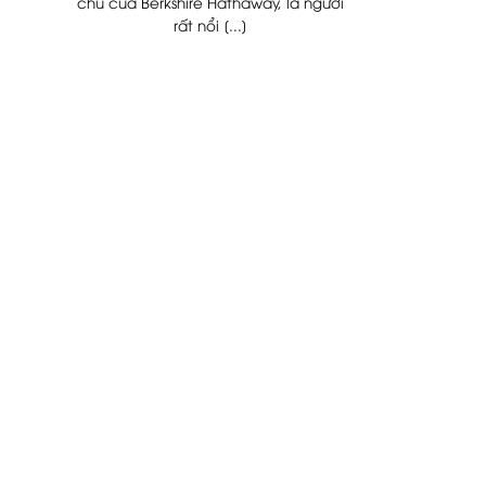
chủ của Berkshire Hathaway, là người
rất nổi [...]