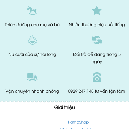
Thiên đường
cho mẹ và bé
Nhiều thương hiệu
nổi tiếng
Nụ cười của
sự hài lòng
Đổi trả dễ dàng
trong 5
ngày
Vận chuyển
nhanh chóng
0929.247.148
tư vấn tận tâm
Giới thiệu
PamaShop