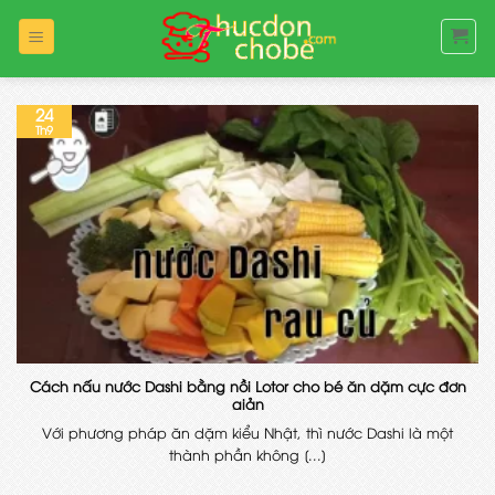
Bỏ
qua
nội
dung
24
Th9
Cách nấu nước Dashi bằng nồi Lotor cho bé ăn dặm cực đơn
giản
Với phương pháp ăn dặm kiểu Nhật, thì nước Dashi là một
thành phần không [...]