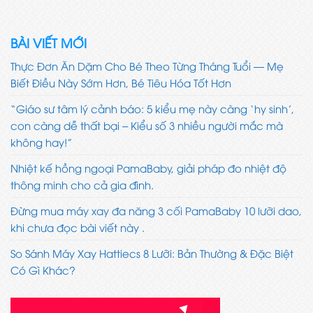
BÀI VIẾT MỚI
Thực Đơn Ăn Dặm Cho Bé Theo Từng Tháng Tuổi — Mẹ
Biết Điều Này Sớm Hơn, Bé Tiêu Hóa Tốt Hơn
“Giáo sư tâm lý cảnh báo: 5 kiểu mẹ này càng ‘hy sinh’,
con càng dễ thất bại – Kiểu số 3 nhiều người mắc mà
không hay!”
Nhiệt kế hồng ngoại PamaBaby, giải pháp đo nhiệt độ
thông minh cho cả gia đình.
Đừng mua máy xay đa năng 3 cối PamaBaby 10 lưỡi dao,
khi chưa đọc bài viết này .
So Sánh Máy Xay Hattiecs 8 Lưỡi: Bản Thường & Đặc Biệt
Có Gì Khác?