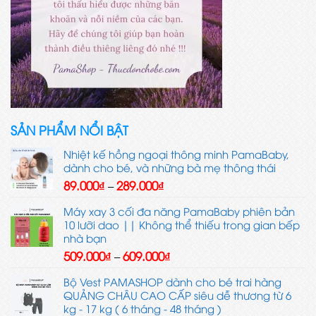
SẢN PHẨM NỔI BẬT
Nhiệt kế hồng ngoại thông minh PamaBaby,
dành cho bé, và những bà mẹ thông thái
Khoảng
89.000
₫
289.000
₫
–
giá:
từ
Máy xay 3 cối đa năng PamaBaby phiên bản
89.000₫
10 lưỡi dao || Không thể thiếu trong gian bếp
đến
nhà bạn
289.000₫
Khoảng
509.000
₫
609.000
₫
–
giá:
từ
Bộ Vest PAMASHOP dành cho bé trai hàng
509.000₫
QUẢNG CHÂU CAO CẤP siêu dễ thương từ 6
đến
kg - 17 kg ( 6 tháng - 48 tháng )