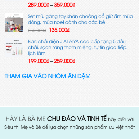
609.000₫
Khoảng
289.000
₫
359.000
₫
–
giá:
từ
Set mũ, găng tay,khăn choàng cổ giữ ấm mùa
289.000₫
đông, mùa noel dành cho các bé
đến
Giá
Giá
135.000
₫
250.000
₫
359.000₫
gốc
hiện
là:
tại
Bàn chải điện JIALAIYA cao cấp tặng 5 đầu
250.000₫.
là:
chải, sạch răng thơm miệng, tự tin giao tiếp,
135.000₫.
lịch lãm
Khoảng
199.000
₫
259.000
₫
–
giá:
từ
THAM GIA VÀO NHÓM ĂN DẶM
199.000₫
đến
259.000₫
HÃY LÀ BÀ MẸ
CHU ĐÁO VÀ TINH TẾ
hãy đến với
Siêu thị Mẹ và Bé để lựa chọn những sản phẩm ưu việt nhất