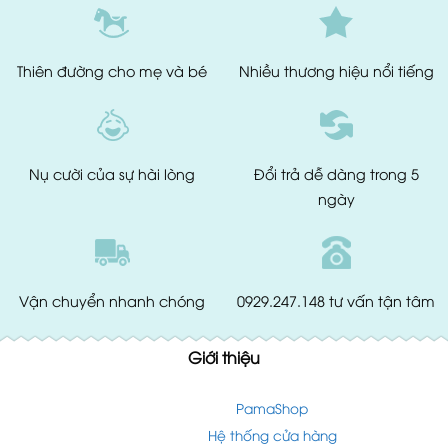
Thiên đường
cho mẹ và bé
Nhiều thương hiệu
nổi tiếng
Nụ cười của
sự hài lòng
Đổi trả dễ dàng
trong 5
ngày
Vận chuyển
nhanh chóng
0929.247.148
tư vấn tận tâm
Giới thiệu
PamaShop
Hệ thống cửa hàng