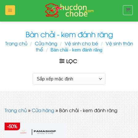
Bỏ
qua
nội
dung
Bàn chải - kem đánh răng
Trang chủ
/
Cửa hàng
/
Vệ sinh cho bé
/
Vệ sinh thân
thể
/
Bàn chải - kem đánh răng
LỌC
Trang chủ
»
Cửa hàng
»
Bàn chải - kem đánh răng
-50%