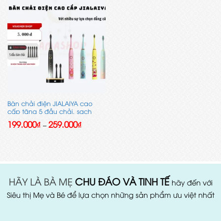
Bàn chải điện JIALAIYA cao
cấp tặng 5 đầu chải, sạch
răng thơm miệng, tự tin giao
Khoảng
199.000
₫
259.000
₫
–
tiếp, lịch lãm
giá:
từ
199.000₫
đến
259.000₫
HÃY LÀ BÀ MẸ
CHU ĐÁO VÀ TINH TẾ
hãy đến với
Siêu thị Mẹ và Bé để lựa chọn những sản phẩm ưu việt nhất