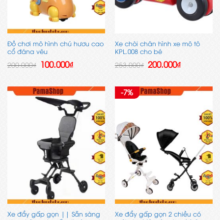
Đồ chơi mô hình chú hươu cao
Xe chòi chân hình xe mô tô
cổ đáng yêu
KPL.008 cho bé
Giá
Giá
Giá
Giá
100.000
₫
200.000
₫
200.000
₫
253.000
₫
gốc
hiện
gốc
hiện
là:
tại
là:
tại
200.000₫.
là:
253.000₫.
là:
100.000₫.
200.000₫.
-7%
Xe đẩy gấp gọn || Sẵn sàng
Xe đẩy gấp gọn 2 chiều có