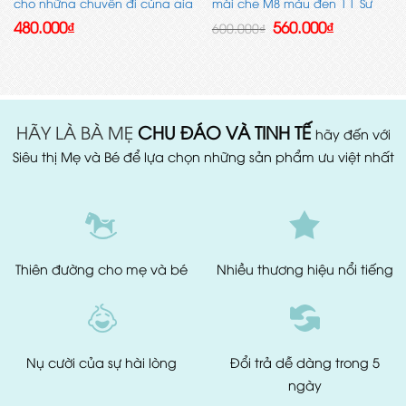
cho những chuyến đi cùng gia
mái che M8 màu đen || Sự
đình
lựa chọn toàn diện cho bé
Giá
Giá
480.000
₫
560.000
₫
600.000
₫
gốc
hiện
là:
tại
600.000₫.
là:
560.000₫.
HÃY LÀ BÀ MẸ
CHU ĐÁO VÀ TINH TẾ
hãy đến với
Siêu thị Mẹ và Bé để lựa chọn những sản phẩm ưu việt nhất
Thiên đường
cho mẹ và bé
Nhiều thương hiệu
nổi tiếng
Nụ cười của
sự hài lòng
Đổi trả dễ dàng
trong 5
ngày