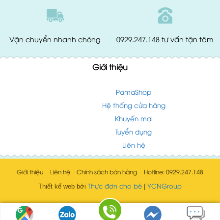
Vận chuyển
nhanh chóng
0929.247.148
tư vấn tận tâm
Giới thiệu
PamaShop
Hệ thống cửa hàng
Khuyến mại
Tuyển dụng
Liên hệ
Giới thiệu
Liên hệ
Chính sách bán hàng
Hotline: 0929.247.148
Thực đơn cho bé
YCNGroup
Thiết kế web bởi
|