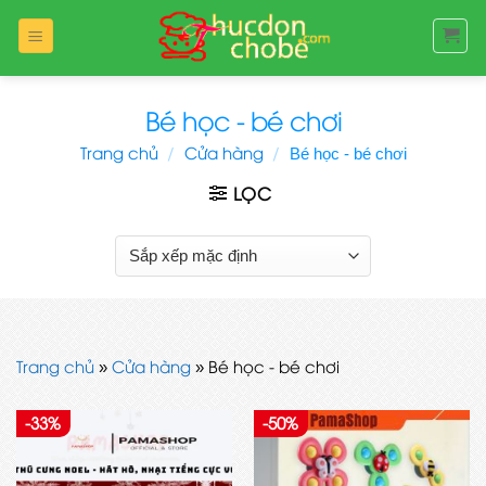
Bỏ
qua
nội
dung
Bé học - bé chơi
Trang chủ
/
Cửa hàng
/
Bé học - bé chơi
LỌC
Trang chủ
»
Cửa hàng
»
Bé học - bé chơi
-33%
-50%